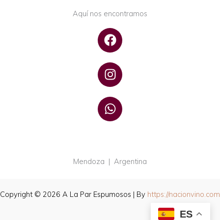
Aquí nos encontramos
F
a
c
I
e
n
b
s
o
W
t
o
h
a
k
a
g
t
r
s
a
a
Mendoza | Argentina
m
p
p
Copyright © 2026 A La Par Espumosos | By
https://nacionvino.com
ES