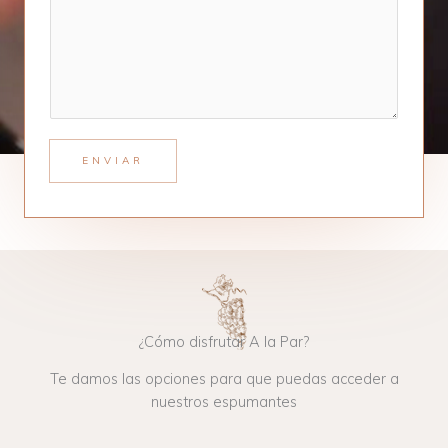
e
o
n
n
t
o
o
r
M
e
s
ENVIAR
s
a
g
e
*
¿Cómo disfrutar A la Par?
Te damos las opciones para que puedas acceder a
nuestros espumantes